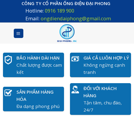
Skip
CÔNG TY CỔ PHẦN ỐNG ĐIỆN ĐẠI PHONG
Hotline:
0916 189 900
to
content
Email:
ongdiendaiphong@gmail.com
BẢO HÀNH DÀI HẠN
GIÁ CẢ LUÔN HỢP LÝ
Chất lượng được cam
Không ngừng cạnh
kết
tranh
ĐỐI VỚI KHÁCH
SẢN PHẨM HÀNG
HÀNG
HÓA
Tận tâm, chu đáo,
Đa dạng phong phú
24/7