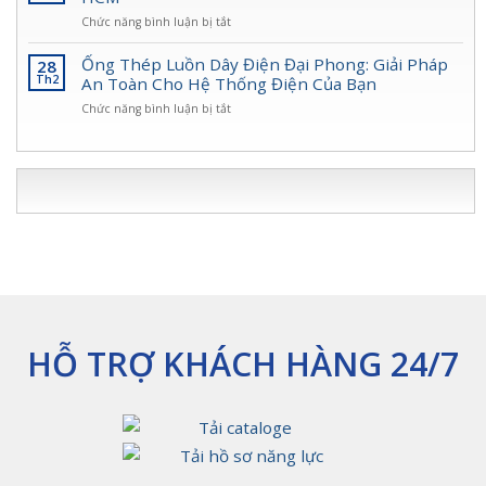
Trình
Lõi
Pháp
ở
Chức năng bình luận bị tắt
Thép
Bảo
Tuyển
Đại
Vệ
nhân
Ống Thép Luồn Dây Điện Đại Phong: Giải Pháp
28
Phong
Dây
viên
Th2
An Toàn Cho Hệ Thống Điện Của Bạn
–
Điện
Kinh
Giải
An
ở
Chức năng bình luận bị tắt
Doanh
Pháp
Toàn,
Ống
tại
An
Bền
Thép
Hoc
Toàn
Bỉ
Luồn
Môn
Cho
Nhất
Dây
–
Hệ
2025
Điện
TP.
Thống
Đại
HCM
Điện
Phong:
Giải
Pháp
An
Toàn
Cho
Hệ
HỖ TRỢ KHÁCH HÀNG 24/7
Thống
Điện
Của
Bạn