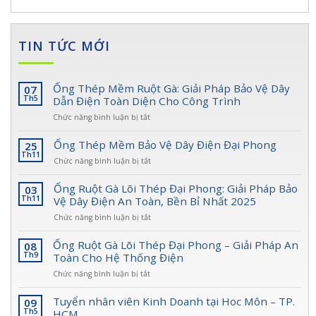
TIN TỨC MỚI
Ống Thép Mềm Ruột Gà: Giải Pháp Bảo Vệ Dây
07
Th5
Dẫn Điện Toàn Diện Cho Công Trình
ở
Chức năng bình luận bị tắt
Ống
Thép
Ống Thép Mềm Bảo Vệ Dây Điện Đại Phong
25
Mềm
Th11
ở
Chức năng bình luận bị tắt
Ruột
Ống
Gà:
Thép
Ống Ruột Gà Lõi Thép Đại Phong: Giải Pháp Bảo
03
Giải
Mềm
Th11
Vệ Dây Điện An Toàn, Bền Bỉ Nhất 2025
Pháp
Bảo
Bảo
ở
Chức năng bình luận bị tắt
Vệ
Vệ
Ống
Dây
Dây
Ruột
Ống Ruột Gà Lõi Thép Đại Phong – Giải Pháp An
08
Điện
Dẫn
Gà
Th9
Toàn Cho Hệ Thống Điện
Đại
Điện
Lõi
Phong
Toàn
ở
Chức năng bình luận bị tắt
Thép
Diện
Ống
Đại
Cho
Ruột
Tuyển nhân viên Kinh Doanh tại Hoc Môn – TP.
09
Phong:
Công
Gà
Th5
HCM
Giải