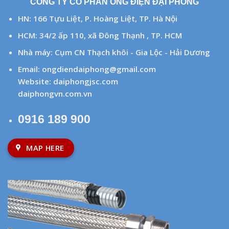
CÔNG TY CỔ PHẦN ỐNG ĐIỆN ĐẠI PHONG
HN: 166 Tựu Liệt, P. Hoàng Liệt, TP. Hà Nội
HCM: 34/2 ấp 110, xã Đông Thạnh , TP. HCM
Nhà máy: Cụm CN Thạch khôi - Gia Lộc - Hải Dương
Email:
ongdiendaiphong@gmail.com
Website:
daiphongjsc.com
daiphongvn.com.vn
0916 189 900
MAP HERE