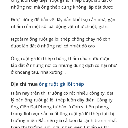
Ống luồn dây điện ruột gà lõi thép được lắp đặt ở
những nơi mà ống thép cứng không lắp đặt được
Được dùng để bảo vệ dây dẫn khỏi sự cắn phá, gặm
nhấm của một số loài động vật như chuột, gián…
Ngoài ra ống ruột gà lõi thép chống cháy nổ còn
đươc lắp đặt ở những nơi có nhiệt độ cao
Ống ruột gà lõi thép chống thấm dầu nước được
lắp đặt ở những nơi có những dung dịch có hại như
ở khoang tàu, nhà xưởng….
Địa chỉ mua
ống ruột gà lõi thép
Hiện nay trên thị trường có rất nhiều công ty, đại
lý bán ống ruột gà lõi thép luồn dây điện. Công ty
ống điện Đại Phong tự hào là đơn vị tiên phong
trong lĩnh vực sản xuất ống ruột gà lõi thép tại thị
trường miền Bắc nên giá cả luôn là cạnh tranh nhất
trên thị trường. Đội ngũ nhân viên tư vấn và kỹ