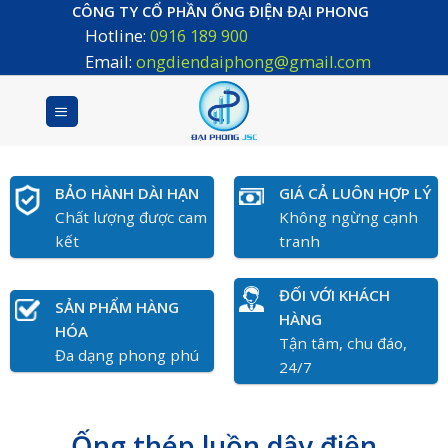
Skip
CÔNG TY CỔ PHẦN ỐNG ĐIỆN ĐẠI PHONG
Hotline:
0916 189 900
to
content
Email:
ongdiendaiphong@gmail.com
BẢO HÀNH DÀI HẠN
GIÁ CẢ LUÔN HỢP LÝ
Chất lượng được cam
Không ngừng cạnh
kết
tranh
ĐỐI VỚI KHÁCH
SẢN PHẨM HÀNG
HÀNG
HÓA
Tận tâm, chu đáo,
Đa dạng phong phú
24/7
Ống thép luồn dây điện