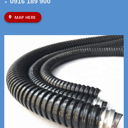
0916 189 900
MAP HERE
Hỗ trợ khách hàng
Chính sách thanh toán
Chính sách vận chuyển
Chính sách đổi trả, hoàn tiền
Chính sách xử lí khiếu nại
Chính sách bảo hành
Hồ Sơ Năng Lực
Catalogue