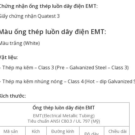
Chứng nhận
ống thép luồn dây điện EMT
:
Giấy chứng nhận Quatest 3
Màu ống
thép luồn dây điện
EMT:
Màu trắng (White)
Vật liệu:
– Thép mạ kẽm – Class 3 (Pre – Galvanized Steel – Class 3)
–
Thép mạ kẽm nhúng nóng – Class 4 (Hot – dip Galvanized St
Kích thước:
Ống thép luồn dây điện EMT
EMT(Electrical Metallic Tubing)
Tiêu chuẩn ANSI C80.3 / UL 797 (Mỹ)
Mã sản
Kích
Đường kính
Chiều dài
Độ dày