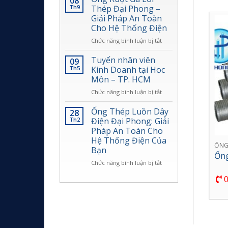
08
Trình
Gà
Th9
Thép Đại Phong –
Lõi
Giải Pháp An Toàn
Thép
Cho Hệ Thống Điện
Đại
Phong:
ở
Chức năng bình luận bị tắt
Giải
Ống
Pháp
Ruột
Tuyển nhân viên
09
Bảo
Gà
Th5
Kinh Doanh tại Hoc
Vệ
Lõi
Môn – TP. HCM
Dây
Thép
Điện
ở
Chức năng bình luận bị tắt
Đại
An
Tuyển
Phong
Toàn,
nhân
–
Ống Thép Luồn Dây
28
Bền
viên
Giải
Th2
Điện Đại Phong: Giải
Bỉ
Kinh
Pháp
Pháp An Toàn Cho
Nhất
Doanh
An
Hệ Thống Điện Của
2025
tại
Toàn
ỐNG
Bạn
Hoc
Cho
Ống
Môn
Hệ
ở
Chức năng bình luận bị tắt
–
Thống
Ống
0
TP.
Điện
Thép
HCM
Luồn
Dây
Điện
Đại
Phong: