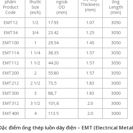
phẩm
thước
ngoài
ống
Thickness
Product
Size
OD
Length
(mm)
Code
(inch)
(mm)
(mm)
EMT12
1/2
17.93
1.07
3050
EMT34
3/4
23.42
1.25
3050
EMT100
1
29.54
1.45
3050
EMT114
1 1/4
38.35
1.57
3050
EMT112
1 1/2
44.20
1.57
3050
EMT200
2
55.80
1.57
3050
EMT212
2 1/2
73,5
1.83
3000
EMT300
3
88,7
1.83
3000
EMT312
3 1/2
101,6
2.0
3000
EMT400
4
113.5
2.0
3000
Đặc điểm ống thép luồn dây điện – EMT (Electrical Metal