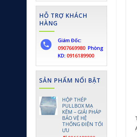
HỖ TRỢ KHÁCH
HÀNG
Giám Đốc:
0907669980
Phòng
KD:
0916189900
SẢN PHẨM NỔI BẬT
HỘP THÉP
PULLBOX MẠ
KẼM – GIẢI PHÁP
BẢO VỆ HỆ
THỐNG ĐIỆN TỐI
ƯU