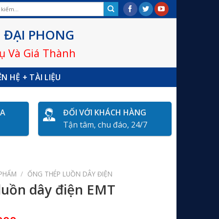
 ĐẠI PHONG
Vụ Và Giá Thành
ÊN HỆ + TÀI LIỆU
ÓA
ĐỐI VỚI KHÁCH HÀNG
Tận tâm, chu đáo, 24/7
 PHẨM
/
ỐNG THÉP LUỒN DÂY ĐIỆN
luồn dây điện EMT