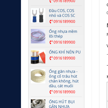
0916189900
Đầu COS, COS
nhỏ và COS SC
0916189900
Ống nhựa mềm
lõi thép
0916189900
ỐNG KHÍ NÉN PU
0916189900
Ống gân nhựa -
ống cổ trâu hút
chân không, hút
dầu, cát muối
0916189900
ỐNG HÚT BỤI
GÂN NHỰA