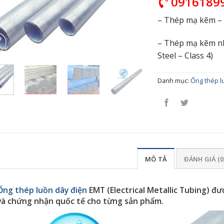
0916189
– Thép mạ kẽm – C
– Thép mạ kẽm nh
Steel – Class 4)
Danh mục:
Ống thép l
MÔ TẢ
ĐÁNH GIÁ (0
Ống thép luồn dây điện
EMT (Electrical Metallic Tubing) đ
và chứng nhận quốc tế cho từng sản phẩm.