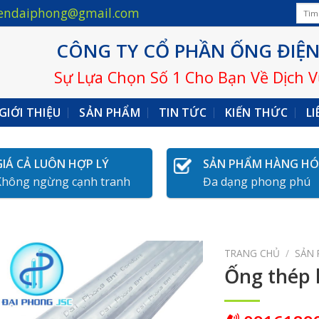
Tìm
endaiphong@gmail.com
kiếm:
CÔNG TY CỔ PHẦN ỐNG ĐIỆN
Sự Lựa Chọn Số 1 Cho Bạn Về Dịch 
GIỚI THIỆU
SẢN PHẨM
TIN TỨC
KIẾN THỨC
LI
GIÁ CẢ LUÔN HỢP LÝ
SẢN PHẨM HÀNG H
Không ngừng cạnh tranh
Đa dạng phong phú
TRANG CHỦ
/
SẢN
Ống thép 