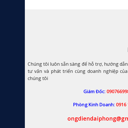
Giải
Pháp
An
Toàn
Cho
Hệ
Thống
Điện
Của
Bạn
Chúng tôi luôn sẵn sàng để hỗ trợ, hướng dẫ
tư vấn và phát triển cùng doanh nghiệp của
chúng tôi
Giám Đốc:
09076699
Phòng Kinh Doanh:
0916 
ongdiendaiphong@gm