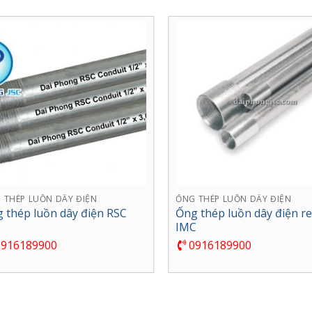
 THÉP LUỒN DÂY ĐIỆN
ỐNG THÉP LUỒN DÂY ĐIỆN
Ống thép luồn dây điện r
 thép luồn dây điện RSC
IMC
916189900
0916189900