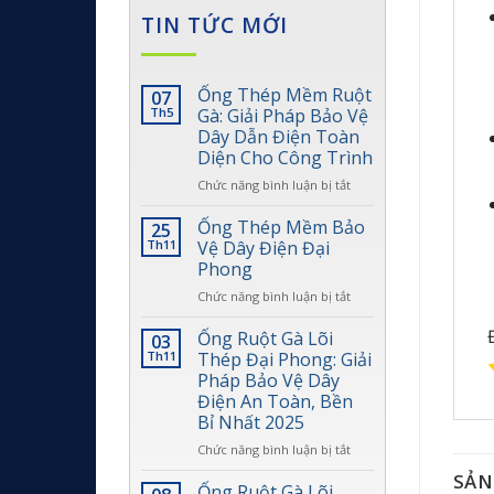
TIN TỨC MỚI
Ống Thép Mềm Ruột
07
Th5
Gà: Giải Pháp Bảo Vệ
Dây Dẫn Điện Toàn
Diện Cho Công Trình
ở
Chức năng bình luận bị tắt
Ống
Thép
Ống Thép Mềm Bảo
25
Mềm
Th11
Vệ Dây Điện Đại
Ruột
Phong
Gà:
ở
Chức năng bình luận bị tắt
Giải
Ống
Pháp
Thép
Bảo
Ống Ruột Gà Lõi
03
Mềm
Vệ
Th11
Thép Đại Phong: Giải
Bảo
Dây
Pháp Bảo Vệ Dây
Vệ
Dẫn
Điện An Toàn, Bền
Dây
Điện
Bỉ Nhất 2025
Điện
Toàn
Đại
Diện
ở
Chức năng bình luận bị tắt
Phong
Cho
Ống
SẢN
Công
Ruột
Ống Ruột Gà Lõi