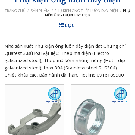
TRANG CHỦ
/
SẢN PHẨM
/
PHỤ KIỆN ỐNG THÉP LUỒN DÂY ĐIỆN
/
PHỤ
KIỆN ỐNG LUỒN DÂY ĐIỆN
LỌC
Nhà sản xuất Phụ kiện ống luồn dây điện đạt Chứng chỉ
Quatest 3.Đủ loại vật liệu: Thép mạ điện (Electro –
galvanized steel), Thép mạ kẽm nhúng nóng (Hot – dip
galvanized steel), Inox 304 (Stainless steel SUS304).
Chiết khấu cao, Bảo hành dài hạn. Hotline 0916189900