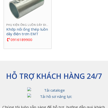
PHỤ KIỆN ỐNG LUỒN DÂY ĐIỆN
Khớp nối ống thép luồn
dây điện trơn EMT
0916189900
HỖ TRỢ KHÁCH HÀNG 24/7
Chúng tôi luôn sẵn sàng để hỗ trợ, hướng dẫn quý khách.