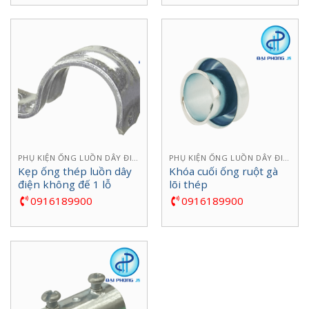
PHỤ KIỆN ỐNG LUỒN DÂY ĐIỆN
PHỤ KIỆN ỐNG LUỒN DÂY ĐIỆN
Kẹp ống thép luồn dây
Khóa cuối ống ruột gà
điện không đế 1 lỗ
lõi thép
0916189900
0916189900