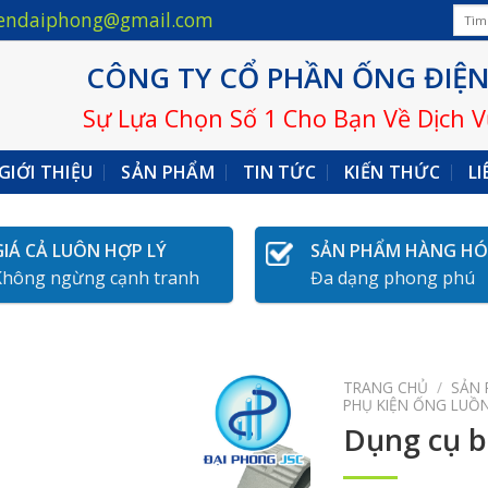
Tìm
endaiphong@gmail.com
kiếm:
CÔNG TY CỔ PHẦN ỐNG ĐIỆN
Sự Lựa Chọn Số 1 Cho Bạn Về Dịch 
GIỚI THIỆU
SẢN PHẨM
TIN TỨC
KIẾN THỨC
LI
GIÁ CẢ LUÔN HỢP LÝ
SẢN PHẨM HÀNG H
Không ngừng cạnh tranh
Đa dạng phong phú
TRANG CHỦ
/
SẢN
PHỤ KIỆN ỐNG LUỒN
Dụng cụ b