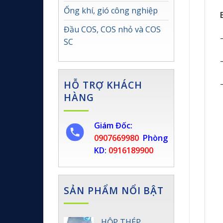
Ống khí, gió công nghiệp
Đầu COS, COS nhỏ và COS
SC
HỖ TRỢ KHÁCH
HÀNG
Giám Đốc:
0907669980
Phòng
KD:
0916189900
SẢN PHẨM NỔI BẬT
HỘP THÉP