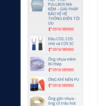
PULLBOX MẠ
KẼM – GIẢI PHÁP
BẢO VỆ HỆ
THỐNG ĐIỆN TỐI
ƯU
0916189900
Đầu COS, COS
nhỏ và COS SC
0916189900
Ống nhựa mềm
lõi thép
0916189900
ỐNG KHÍ NÉN PU
0916189900
Ống gân nhựa -
ống cổ trâu hút