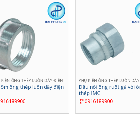
 KIỆN ỐNG THÉP LUỒN DÂY ĐIỆN
PHỤ KIỆN ỐNG THÉP LUỒN DÂY
 ôm ống thép luồn dây điện
Đầu nối ống ruột gà với 
thép IMC
916189900
0916189900