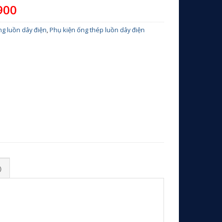
900
ng luồn dây điện
,
Phụ kiện ống thép luồn dây điện
)