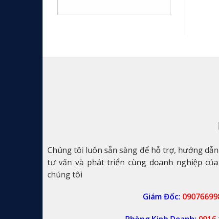
–
Thống
Ống
TP.
Điện
Thép
HCM
Luồn
Dây
Điện
Đại
Phong:
Giải
Pháp
An
Toàn
Cho
Hệ
Thống
Điện
Của
Bạn
Chúng tôi luôn sẵn sàng để hỗ trợ, hướng dẫ
tư vấn và phát triển cùng doanh nghiệp của
chúng tôi
Giám Đốc:
09076699