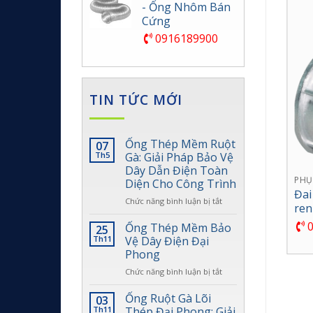
- Ống Nhôm Bán
Cứng
0916189900
TIN TỨC MỚI
Ống Thép Mềm Ruột
07
Th5
Gà: Giải Pháp Bảo Vệ
Dây Dẫn Điện Toàn
LUỒN DÂY ĐIỆN
PHỤ KIỆN ỐNG THÉP LUỒN DÂY ĐIỆN
PHỤ
Diện Cho Công Trình
gà với hộp
Đai
Co đúc trơn 90 độ
ở
Chức năng bình luận bị tắt
ren
Ống
Thép
0916189900
0
Ống Thép Mềm Bảo
25
Mềm
Th11
Vệ Dây Điện Đại
Ruột
Phong
Gà:
ở
Chức năng bình luận bị tắt
Giải
Ống
Pháp
Thép
Bảo
Ống Ruột Gà Lõi
03
Mềm
Vệ
Th11
Thép Đại Phong: Giải