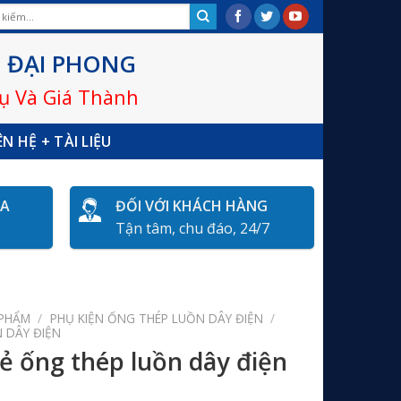
 ĐẠI PHONG
Vụ Và Giá Thành
ÊN HỆ + TÀI LIỆU
ÓA
ĐỐI VỚI KHÁCH HÀNG
Tận tâm, chu đáo, 24/7
 PHẨM
/
PHỤ KIỆN ỐNG THÉP LUỒN DÂY ĐIỆN
/
 DÂY ĐIỆN
ẻ ống thép luồn dây điện