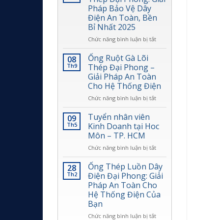
Bảo
Dây
Pháp Bảo Vệ Dây
Vệ
Dẫn
Điện An Toàn, Bền
Dây
Điện
Bỉ Nhất 2025
Điện
Toàn
Đại
Diện
ở
Chức năng bình luận bị tắt
Phong
Cho
Ống
Công
Ruột
Ống Ruột Gà Lõi
08
Trình
Gà
Th9
Thép Đại Phong –
Lõi
Giải Pháp An Toàn
Thép
Cho Hệ Thống Điện
Đại
Phong:
ở
Chức năng bình luận bị tắt
Giải
Ống
Pháp
Ruột
Tuyển nhân viên
09
Bảo
Gà
Th5
Kinh Doanh tại Hoc
Vệ
Lõi
Môn – TP. HCM
Dây
Thép
Điện
ở
Chức năng bình luận bị tắt
Đại
An
Tuyển
Phong
Toàn,
nhân
–
Ống Thép Luồn Dây
28
Bền
viên
Giải
Th2
Điện Đại Phong: Giải
Bỉ
Kinh
Pháp
Pháp An Toàn Cho
Nhất
Doanh
An
Hệ Thống Điện Của
2025
tại
Toàn
Bạn
Hoc
Cho
Môn
Hệ
ở
Chức năng bình luận bị tắt