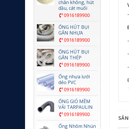
chân không, hút
dầu, cát muối
0916189900
ỐNG HÚT BỤI
GÂN NHỰA
0916189900
ỐNG HÚT BỤI
GÂN THÉP
0916189900
Ống nhựa lưới
dẻo PVC
0916189900
ỐNG GIÓ MỀM
VẢI TARPAULIN
0916189900
SẢN
Ống Nhôm Nhún