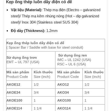
Kẹp ống thép luồn dây điện có đế
Vật liệu (Material):
Thép mạ điện (Electro – galvanized
steel)/ Thép mạ kẽm nhúng nóng (Hot – dip galvanized
steel)/ Inox 304 (Stainless steel SUS 304)
Độ dày (Thickness):
1.2mm
Kẹp ống thép luồn dây điện có đế
( Spacer Bar / Saddle with base for steel conduit)
Sử dụng ống ren
Sử dụng ống trơn
IMC
–
UL 1242 (USA)
EMT
–
UL 797 (USA)
RSC
–
UL 6 (USA)
Mã sản phẩm
Kích thước
Mã sản phẩm
Kích thước
Product Code
Size (inch)
Product Code
Size (inch)
AKOE12
1/2
AKO12
1/2
AKOE34
3/4
AKO34
3/4
AKOE100
1
AKO100
1
AKOE114
1 1/4
AKO114
1 1/4