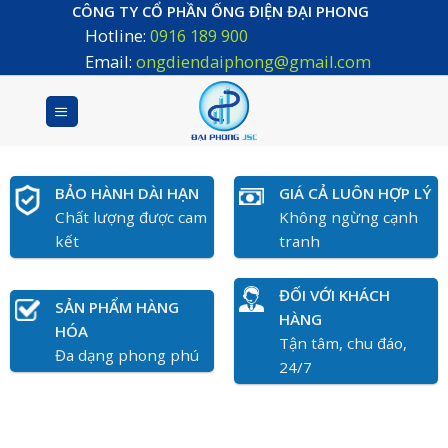
Skip
CÔNG TY CỔ PHẦN ỐNG ĐIỆN ĐẠI PHONG
Hotline:
0916 189 900
to
content
Email:
ongdiendaiphong@gmail.com
BẢO HÀNH DÀI HẠN
GIÁ CẢ LUÔN HỢP LÝ
Chất lượng được cam
Không ngừng cạnh
kết
tranh
ĐỐI VỚI KHÁCH
SẢN PHẨM HÀNG
HÀNG
HÓA
Tận tâm, chu đáo,
Đa dạng phong phú
24/7