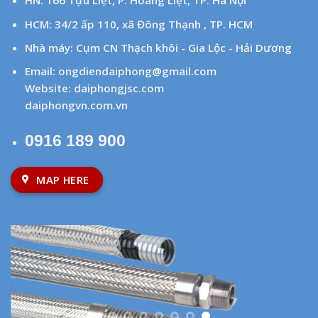
HN: 166 Tựu Liệt, P. Hoàng Liệt, TP. Hà Nội
HCM: 34/2 ấp 110, xã Đông Thạnh , TP. HCM
Nhà máy: Cụm CN Thạch khôi - Gia Lộc - Hải Dương
Email:
ongdiendaiphong@gmail.com
Website:
daiphongjsc.com
daiphongvn.com.vn
0916 189 900
MAP HERE