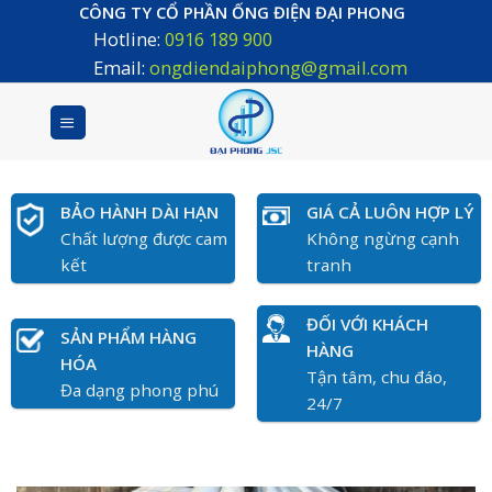
Skip
CÔNG TY CỔ PHẦN ỐNG ĐIỆN ĐẠI PHONG
Hotline:
0916 189 900
to
content
Email:
ongdiendaiphong@gmail.com
BẢO HÀNH DÀI HẠN
GIÁ CẢ LUÔN HỢP LÝ
Chất lượng được cam
Không ngừng cạnh
kết
tranh
ĐỐI VỚI KHÁCH
SẢN PHẨM HÀNG
HÀNG
HÓA
Tận tâm, chu đáo,
Đa dạng phong phú
24/7