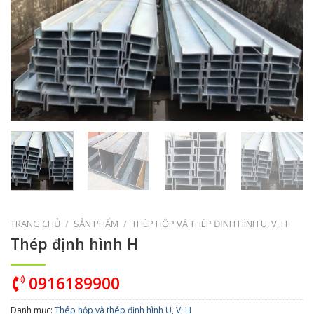
TRANG CHỦ
/
SẢN PHẨM
/
THÉP HỘP VÀ THÉP ĐỊNH HÌNH U, V, H
Thép định hình H
0916189900
Danh mục:
Thép hộp và thép định hình U, V, H