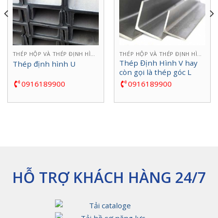
THÉP HỘP VÀ THÉP ĐỊNH HÌNH U, V, H
THÉP HỘP VÀ THÉP ĐỊNH HÌNH U, V, H
Thép Định Hình V hay
Thép định hình U
còn gọi là thép góc L
0916189900
0916189900
HỖ TRỢ KHÁCH HÀNG 24/7