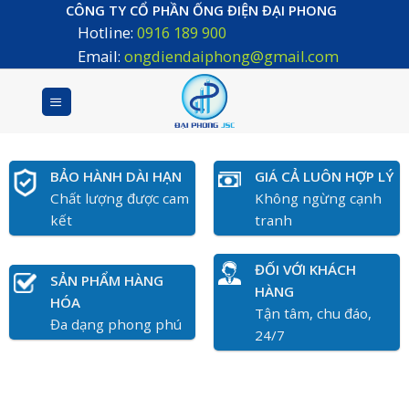
Skip
CÔNG TY CỔ PHẦN ỐNG ĐIỆN ĐẠI PHONG
Hotline:
0916 189 900
to
content
Email:
ongdiendaiphong@gmail.com
BẢO HÀNH DÀI HẠN
GIÁ CẢ LUÔN HỢP LÝ
Chất lượng được cam
Không ngừng cạnh
kết
tranh
ĐỐI VỚI KHÁCH
SẢN PHẨM HÀNG
HÀNG
HÓA
Tận tâm, chu đáo,
Đa dạng phong phú
24/7