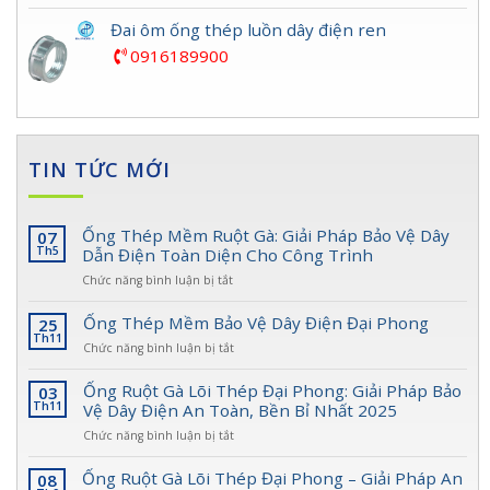
Đai ôm ống thép luồn dây điện ren
0916189900
TIN TỨC MỚI
Ống Thép Mềm Ruột Gà: Giải Pháp Bảo Vệ Dây
07
Th5
Dẫn Điện Toàn Diện Cho Công Trình
ở
Chức năng bình luận bị tắt
Ống
Thép
Ống Thép Mềm Bảo Vệ Dây Điện Đại Phong
25
Mềm
Th11
ở
Chức năng bình luận bị tắt
Ruột
Ống
Gà:
Thép
Ống Ruột Gà Lõi Thép Đại Phong: Giải Pháp Bảo
03
Giải
Mềm
Th11
Vệ Dây Điện An Toàn, Bền Bỉ Nhất 2025
Pháp
Bảo
Bảo
ở
Chức năng bình luận bị tắt
Vệ
Vệ
Ống
Dây
Dây
Ruột
Ống Ruột Gà Lõi Thép Đại Phong – Giải Pháp An
08
Điện
Dẫn