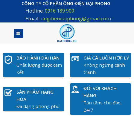
Skip
CÔNG TY CỔ PHẦN ỐNG ĐIỆN ĐẠI PHONG
Hotline:
0916 189 900
to
content
Email:
ongdiendaiphong@gmail.com
BẢO HÀNH DÀI HẠN
GIÁ CẢ LUÔN HỢP LÝ
Chất lượng được cam
Không ngừng cạnh
kết
tranh
ĐỐI VỚI KHÁCH
SẢN PHẨM HÀNG
HÀNG
HÓA
Tận tâm, chu đáo,
Đa dạng phong phú
24/7