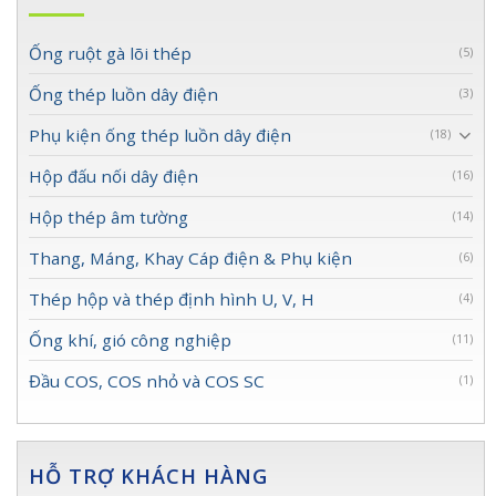
Ống ruột gà lõi thép
(5)
Ống thép luồn dây điện
(3)
Phụ kiện ống thép luồn dây điện
(18)
Hộp đấu nối dây điện
(16)
Hộp thép âm tường
(14)
Thang, Máng, Khay Cáp điện & Phụ kiện
(6)
Thép hộp và thép định hình U, V, H
(4)
Ống khí, gió công nghiệp
(11)
Đầu COS, COS nhỏ và COS SC
(1)
HỖ TRỢ KHÁCH HÀNG