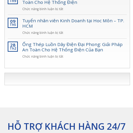
Gà
Th9
Toàn Cho Hệ Thống Điện
Đại
Điện
Lõi
Phong
Toàn
ở
Chức năng bình luận bị tắt
Thép
Diện
Ống
Đại
Cho
Ruột
Tuyển nhân viên Kinh Doanh tại Hoc Môn – TP.
09
Phong:
Công
Gà
Th5
HCM
Giải
Trình
Lõi
Pháp
ở
Chức năng bình luận bị tắt
Thép
Bảo
Tuyển
Đại
Vệ
nhân
Ống Thép Luồn Dây Điện Đại Phong: Giải Pháp
28
Phong
Dây
viên
Th2
An Toàn Cho Hệ Thống Điện Của Bạn
–
Điện
Kinh
Giải
An
ở
Chức năng bình luận bị tắt
Doanh
Pháp
Toàn,
Ống
tại
An
Bền
Thép
Hoc
Toàn
Bỉ
Luồn
Môn
Cho
Nhất
Dây
–
Hệ
2025
Điện
TP.
Thống
Đại
HCM
Điện
Phong:
Giải
Pháp
An
Toàn
Cho
Hệ
HỖ TRỢ KHÁCH HÀNG 24/7
Thống
Điện