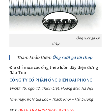
Ống ruột gà lõi
thép
Tham khảo thêm
Ống ruột gà lõi thép
Địa chỉ mua các ống thép luồn dây điện đứng
đầu Top
CÔNG TY CỔ PHẦN ỐNG ĐIỆN Đ
ẠI PHONG
VPGD: 45, ngõ 42, Thịnh Liệt, Hoàng Mai, Hà Nội
Nhà máy: KCN Gia Lộc – Thạch Khôi – Hải Dương
0916 189 900/ 0835 820 555
SĐT: