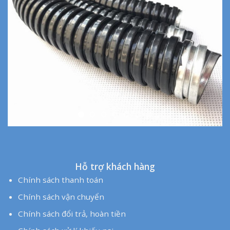
Chính sách xử lí khiếu nại
Chính sách bảo hành
Hồ Sơ Năng Lực
Catalogue
Hỗ trợ khách hàng
Chính sách thanh toán
Chính sách vận chuyển
Chính sách đổi trả, hoàn tiền
Chính sách xử lí khiếu nại
Chính sách bảo hành