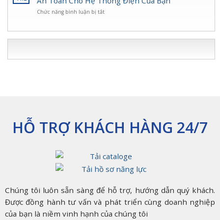
An Toàn Cho Hệ Thống Điện Của Bạn
Điện
Kinh
Giải
An
ở
Chức năng bình luận bị tắt
Doanh
Pháp
Toàn,
Ống
tại
An
Bền
Thép
Hoc
Toàn
Bỉ
Luồn
Môn
Cho
Nhất
Dây
–
Hệ
2025
Điện
TP.
Thống
Đại
HCM
Điện
Phong:
Giải
Pháp
An
Toàn
Cho
Hệ
HỖ TRỢ KHÁCH HÀNG 24/7
Thống
Điện
Của
Bạn
Chúng tôi luôn sẵn sàng để hỗ trợ, hướng dẫn quý khách.
Được đồng hành tư vấn và phát triển cùng doanh nghiệp
của bạn là niềm vinh hạnh của chúng tôi