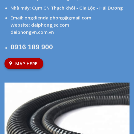
Nhà máy: Cụm CN Thạch khôi - Gia Lộc - Hải Dương
Email:
ongdiendaiphong@gmail.com
Website:
daiphongjsc.com
daiphongvn.com.vn
0916 189 900
MAP HERE
Hỗ trợ khách hàng
Chính sách thanh toán
Chính sách vận chuyển
Chính sách đổi trả, hoàn tiền