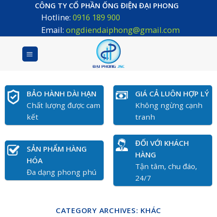
Skip
CÔNG TY CỔ PHẦN ỐNG ĐIỆN ĐẠI PHONG
Hotline:
0916 189 900
to
content
Email:
ongdiendaiphong@gmail.com
BẢO HÀNH DÀI HẠN
GIÁ CẢ LUÔN HỢP LÝ
Chất lượng được cam
Không ngừng cạnh
kết
tranh
ĐỐI VỚI KHÁCH
SẢN PHẨM HÀNG
HÀNG
HÓA
Tận tâm, chu đáo,
Đa dạng phong phú
24/7
CATEGORY ARCHIVES:
KHÁC