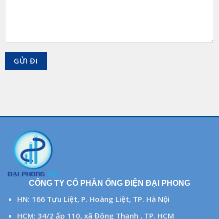
CÔNG TY CỔ PHẦN ỐNG ĐIỆN ĐẠI PHONG
HN: 166 Tựu Liệt, P. Hoàng Liệt, TP. Hà Nội
HCM: 34/2 ấp 110, xã Đông Thạnh , TP. HCM