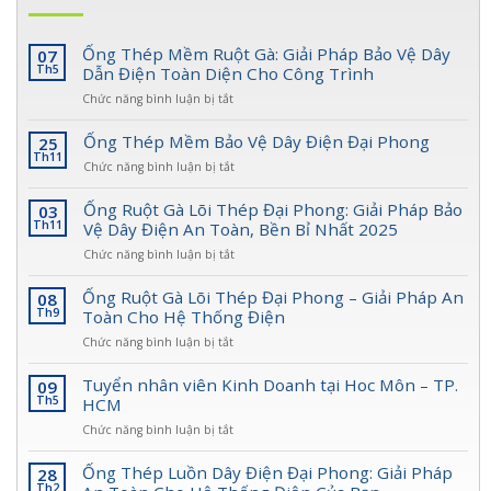
Ống Thép Mềm Ruột Gà: Giải Pháp Bảo Vệ Dây
07
Th5
Dẫn Điện Toàn Diện Cho Công Trình
ở
Chức năng bình luận bị tắt
Ống
Thép
Ống Thép Mềm Bảo Vệ Dây Điện Đại Phong
25
Mềm
Th11
ở
Chức năng bình luận bị tắt
Ruột
Ống
Gà:
Thép
Ống Ruột Gà Lõi Thép Đại Phong: Giải Pháp Bảo
03
Giải
Mềm
Th11
Vệ Dây Điện An Toàn, Bền Bỉ Nhất 2025
Pháp
Bảo
Bảo
ở
Chức năng bình luận bị tắt
Vệ
Vệ
Ống
Dây
Dây
Ruột
Ống Ruột Gà Lõi Thép Đại Phong – Giải Pháp An
08
Điện
Dẫn
Gà
Th9
Toàn Cho Hệ Thống Điện
Đại
Điện
Lõi
Phong
Toàn
ở
Chức năng bình luận bị tắt
Thép
Diện
Ống
Đại
Cho
Ruột
Tuyển nhân viên Kinh Doanh tại Hoc Môn – TP.
09
Phong:
Công
Gà
Th5
HCM
Giải
Trình
Lõi
Pháp
ở
Chức năng bình luận bị tắt
Thép
Bảo
Tuyển
Đại
Vệ
nhân
Ống Thép Luồn Dây Điện Đại Phong: Giải Pháp
28
Phong
Dây
viên
Th2
–