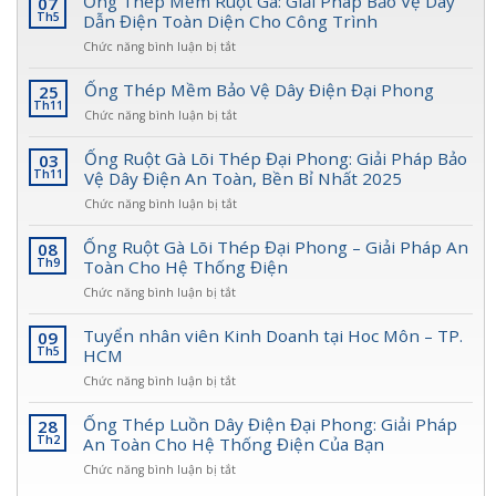
Ống Thép Mềm Ruột Gà: Giải Pháp Bảo Vệ Dây
07
Th5
Dẫn Điện Toàn Diện Cho Công Trình
ở
Chức năng bình luận bị tắt
Ống
Thép
Ống Thép Mềm Bảo Vệ Dây Điện Đại Phong
25
Mềm
Th11
ở
Chức năng bình luận bị tắt
Ruột
Ống
Gà:
Thép
Ống Ruột Gà Lõi Thép Đại Phong: Giải Pháp Bảo
03
Giải
Mềm
Th11
Vệ Dây Điện An Toàn, Bền Bỉ Nhất 2025
Pháp
Bảo
Bảo
ở
Chức năng bình luận bị tắt
Vệ
Vệ
Ống
Dây
Dây
Ruột
Ống Ruột Gà Lõi Thép Đại Phong – Giải Pháp An
08
Điện
Dẫn
Gà
Th9
Toàn Cho Hệ Thống Điện
Đại
Điện
Lõi
Phong
Toàn
ở
Chức năng bình luận bị tắt
Thép
Diện
Ống
Đại
Cho
Ruột
Tuyển nhân viên Kinh Doanh tại Hoc Môn – TP.
09
Phong:
Công
Gà
Th5
HCM
Giải
Trình
Lõi
Pháp
ở
Chức năng bình luận bị tắt
Thép
Bảo
Tuyển
Đại
Vệ
nhân
Ống Thép Luồn Dây Điện Đại Phong: Giải Pháp
28
Phong
Dây
viên
Th2
An Toàn Cho Hệ Thống Điện Của Bạn
–
Điện
Kinh
Giải
An
ở
Chức năng bình luận bị tắt
Doanh
Pháp
Toàn,
Ống
tại