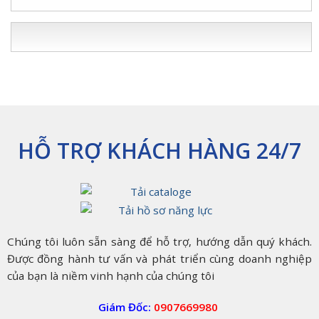
An
Bền
Thép
Hoc
Toàn
Bỉ
Luồn
Môn
Cho
Nhất
Dây
–
Hệ
2025
Điện
TP.
Thống
Đại
HCM
Điện
Phong:
Giải
Pháp
An
Toàn
Cho
Hệ
HỖ TRỢ KHÁCH HÀNG 24/7
Thống
Điện
Của
Bạn
Chúng tôi luôn sẵn sàng để hỗ trợ, hướng dẫn quý khách.
Được đồng hành tư vấn và phát triển cùng doanh nghiệp
của bạn là niềm vinh hạnh của chúng tôi
Giám Đốc:
0907669980