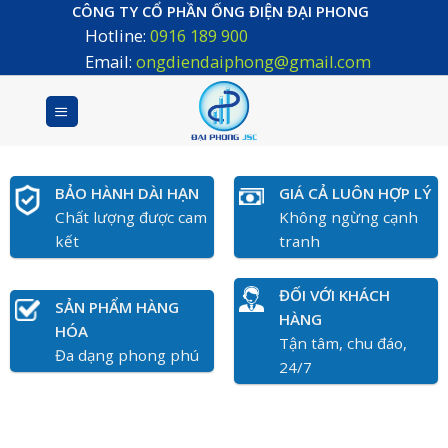
Skip
CÔNG TY CỔ PHẦN ỐNG ĐIỆN ĐẠI PHONG
Hotline:
0916 189 900
to
content
Email:
ongdiendaiphong@gmail.com
BẢO HÀNH DÀI HẠN
GIÁ CẢ LUÔN HỢP LÝ
Chất lượng được cam
Không ngừng cạnh
kết
tranh
ĐỐI VỚI KHÁCH
SẢN PHẨM HÀNG
HÀNG
HÓA
Tận tâm, chu đáo,
Đa dạng phong phú
24/7