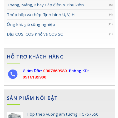
Thang, Máng, Khay Cáp điện & Phụ kiện
(6)
Thép hộp và thép định hình U, V, H
(4)
Ống khí, gió công nghiệp
(11)
Đầu COS, COS nhỏ và COS SC
(1)
HỖ TRỢ KHÁCH HÀNG
Giám Đốc:
0907669980
Phòng KD:
0916189900
SẢN PHẨM NỔI BẬT
Hộp thép vuông âm tường HC757550