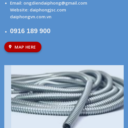
Email:
ongdiendaiphong@gmail.com
Website:
daiphongjsc.com
daiphongvn.com.vn
0916 189 900
MAP HERE