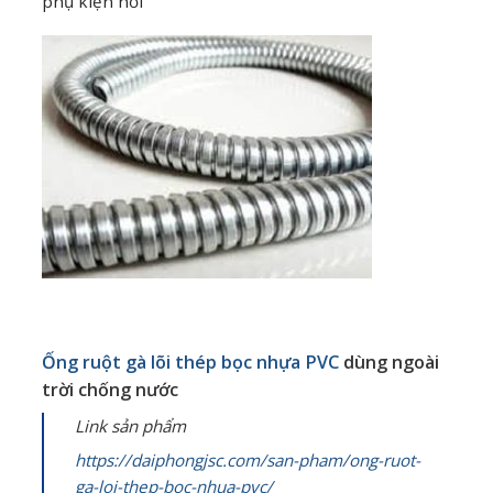
phụ kiện nối
Ống ruột gà lõi thép bọc nhựa PVC
dùng ngoài
trời chống nước
Link sản phẩm
https://daiphongjsc.com/san-pham/ong-ruot-
ga-loi-thep-boc-nhua-pvc/