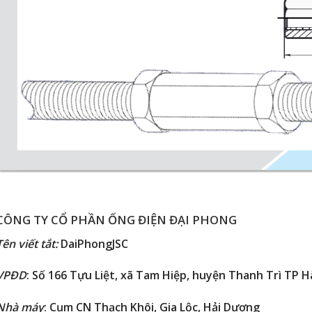
CÔNG TY CỔ PHẦN ỐNG ĐIỆN ĐẠI PHONG
Tên viết tắt
:
DaiPhongJSC
VPĐD
: Số 166 Tựu Liệt, xã Tam Hiệp, huyện Thanh Trì TP H
Nhà máy
: Cụm CN Thạch Khôi, Gia Lộc, Hải Dương