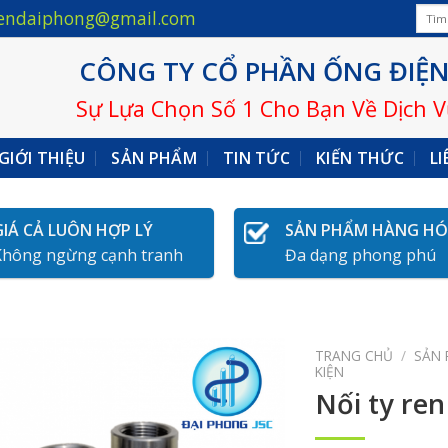
Tìm
endaiphong@gmail.com
kiếm:
CÔNG TY CỔ PHẦN ỐNG ĐIỆN
Sự Lựa Chọn Số 1 Cho Bạn Về Dịch 
GIỚI THIỆU
SẢN PHẨM
TIN TỨC
KIẾN THỨC
LI
GIÁ CẢ LUÔN HỢP LÝ
SẢN PHẨM HÀNG H
Không ngừng cạnh tranh
Đa dạng phong phú
TRANG CHỦ
/
SẢN
KIỆN
Nối ty ren