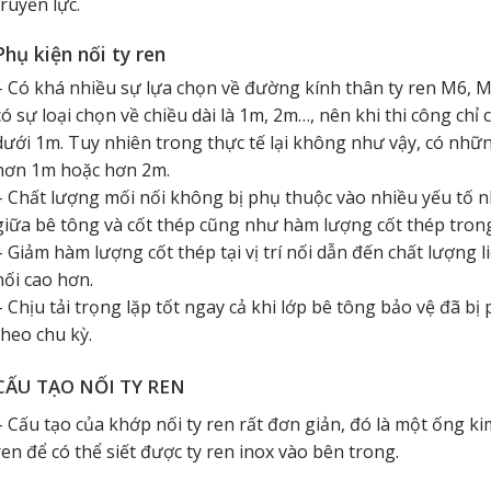
truyền lực.
Phụ kiện nối ty ren
– Có khá nhiều sự lựa chọn về đường kính thân ty ren M6, M
có sự loại chọn về chiều dài là 1m, 2m…, nên khi thi công chỉ 
dưới 1m. Tuy nhiên trong thực tế lại không như vậy, có nhữn
hơn 1m hoặc hơn 2m.
– Chất lượng mối nối không bị phụ thuộc vào nhiều yếu tố 
giữa bê tông và cốt thép cũng như hàm lượng cốt thép trong
– Giảm hàm lượng cốt thép tại vị trí nối dẫn đến chất lượng liê
nối cao hơn.
– Chịu tải trọng lặp tốt ngay cả khi lớp bê tông bảo vệ đã bị
theo chu kỳ.
CẤU TẠO NỐI TY REN
– Cấu tạo của khớp nối ty ren rất đơn giản, đó là một ống kim
ren để có thể siết được ty ren inox vào bên trong.