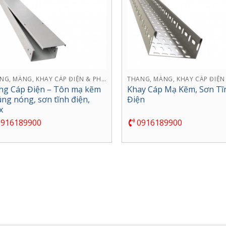
THANG, MÁNG, KHAY CÁP ĐIỆN & PHỤ KIỆN
g Cáp Điện – Tôn mạ kẽm
Khay Cáp Mạ Kẽm, Sơn Tĩ
ng nóng, sơn tĩnh điện,
Điện
x
916189900
0916189900