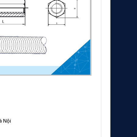
à Nội