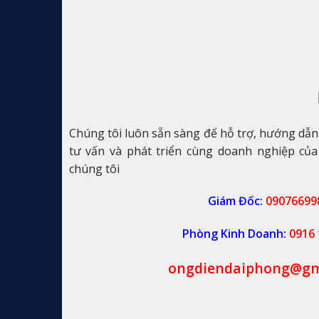
Giải
Pháp
An
Toàn
Cho
Hệ
Thống
Điện
Của
Bạn
Chúng tôi luôn sẵn sàng để hỗ trợ, hướng dẫ
tư vấn và phát triển cùng doanh nghiệp của
chúng tôi
Giám Đốc:
09076699
Phòng Kinh Doanh:
0916 
ongdiendaiphong@gm