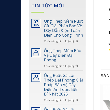
TIN TỨC MỚI
Ống Thép Mềm Ruột
07
Th5
Gà: Giải Pháp Bảo Vệ
Dây Dẫn Điện Toàn
Diện Cho Công Trình
ở
Chức năng bình luận bị tắt
Ống
Thép
Ống Thép Mềm Bảo
25
Mềm
Th11
Vệ Dây Điện Đại
Ruột
Phong
Gà:
ở
Chức năng bình luận bị tắt
Giải
Ống
Pháp
Thép
Bảo
Ống Ruột Gà Lõi
SẢN
03
Mềm
Vệ
Th11
Thép Đại Phong: Giải
Bảo
Dây
Pháp Bảo Vệ Dây
Vệ
Dẫn
Điện An Toàn, Bền
Dây
Điện
Bỉ Nhất 2025
Điện
Toàn
Đại
Diện
ở
Chức năng bình luận bị tắt
Phong
Cho
Ống
Công
Ruột
Ống Ruột Gà Lõi