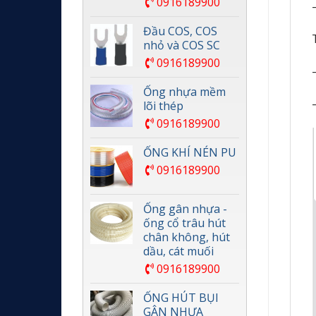
0916189900
Đầu COS, COS
nhỏ và COS SC
0916189900
Ống nhựa mềm
lõi thép
0916189900
ỐNG KHÍ NÉN PU
0916189900
Ống gân nhựa -
ống cổ trâu hút
chân không, hút
dầu, cát muối
0916189900
ỐNG HÚT BỤI
GÂN NHỰA