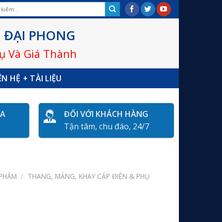
 ĐẠI PHONG
Vụ Và Giá Thành
ÊN HỆ + TÀI LIỆU
ÓA
ĐỐI VỚI KHÁCH HÀNG
Tận tâm, chu đáo, 24/7
 PHẨM
/
THANG, MÁNG, KHAY CÁP ĐIỆN & PHỤ