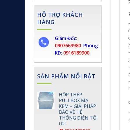
HỖ TRỢ KHÁCH
HÀNG
Giám Đốc:
0907669980
Phòng
KD:
0916189900
SẢN PHẨM NỔI BẬT
HỘP THÉP
PULLBOX MẠ
KẼM – GIẢI PHÁP
BẢO VỆ HỆ
THỐNG ĐIỆN TỐI
ƯU