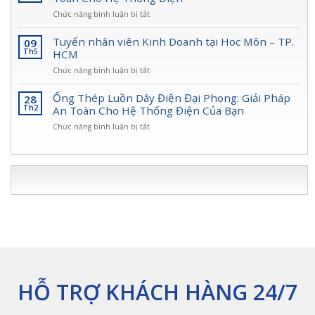
Điện
Lõi
Phong
Toàn
ở
Chức năng bình luận bị tắt
Thép
Diện
Ống
Đại
Cho
Ruột
Tuyển nhân viên Kinh Doanh tại Hoc Môn – TP.
09
Phong:
Công
Gà
Th5
HCM
Giải
Trình
Lõi
Pháp
ở
Chức năng bình luận bị tắt
Thép
Bảo
Tuyển
Đại
Vệ
nhân
Ống Thép Luồn Dây Điện Đại Phong: Giải Pháp
28
Phong
Dây
viên
Th2
An Toàn Cho Hệ Thống Điện Của Bạn
–
Điện
Kinh
Giải
An
ở
Chức năng bình luận bị tắt
Doanh
Pháp
Toàn,
Ống
tại
An
Bền
Thép
Hoc
Toàn
Bỉ
Luồn
Môn
Cho
Nhất
Dây
–
Hệ
2025
Điện
TP.
Thống
Đại
HCM
Điện
Phong:
Giải
Pháp
An
Toàn
Cho
Hệ
HỖ TRỢ KHÁCH HÀNG 24/7
Thống
Điện