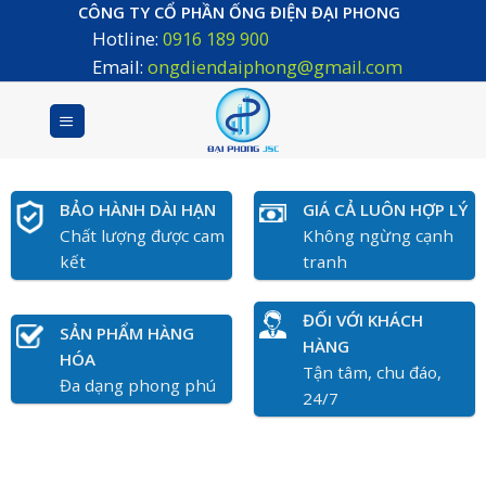
Skip
CÔNG TY CỔ PHẦN ỐNG ĐIỆN ĐẠI PHONG
Hotline:
0916 189 900
to
content
Email:
ongdiendaiphong@gmail.com
BẢO HÀNH DÀI HẠN
GIÁ CẢ LUÔN HỢP LÝ
Chất lượng được cam
Không ngừng cạnh
kết
tranh
ĐỐI VỚI KHÁCH
SẢN PHẨM HÀNG
HÀNG
HÓA
Tận tâm, chu đáo,
Đa dạng phong phú
24/7