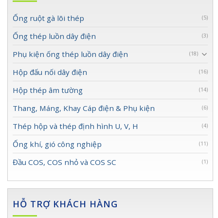
Ống ruột gà lõi thép
(5)
Ống thép luồn dây điện
(3)
Phụ kiện ống thép luồn dây điện
(18)
Hộp đấu nối dây điện
(16)
Hộp thép âm tường
(14)
Thang, Máng, Khay Cáp điện & Phụ kiện
(6)
Thép hộp và thép định hình U, V, H
(4)
Ống khí, gió công nghiệp
(11)
Đầu COS, COS nhỏ và COS SC
(1)
HỖ TRỢ KHÁCH HÀNG