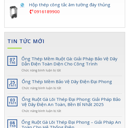
Hộp thép công tắc âm tường đáy thủng
0916189900
TIN TỨC MỚI
Ống Thép Mềm Ruột Gà: Giải Pháp Bảo Vệ Dây
07
Th5
Dẫn Điện Toàn Diện Cho Công Trình
ở
Chức năng bình luận bị tắt
Ống
Thép
Ống Thép Mềm Bảo Vệ Dây Điện Đại Phong
25
Mềm
Th11
ở
Chức năng bình luận bị tắt
Ruột
Ống
Gà:
Thép
Ống Ruột Gà Lõi Thép Đại Phong: Giải Pháp Bảo
03
Giải
Mềm
Th11
Vệ Dây Điện An Toàn, Bền Bỉ Nhất 2025
Pháp
Bảo
Bảo
ở
Chức năng bình luận bị tắt
Vệ
Vệ
Ống
Dây
Dây
Ruột
Ống Ruột Gà Lõi Thép Đại Phong – Giải Pháp An
08
Điện
Dẫn
Gà
Th9
Toàn Cho Hệ Thống Điện
Đại