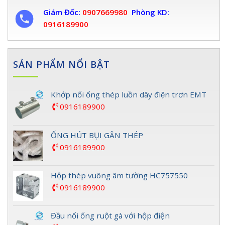
Giám Đốc:
0907669980
Phòng KD:
0916189900
SẢN PHẨM NỔI BẬT
Khớp nối ống thép luồn dây điện trơn EMT
0916189900
ỐNG HÚT BỤI GÂN THÉP
0916189900
Hộp thép vuông âm tường HC757550
0916189900
Đầu nối ống ruột gà với hộp điện