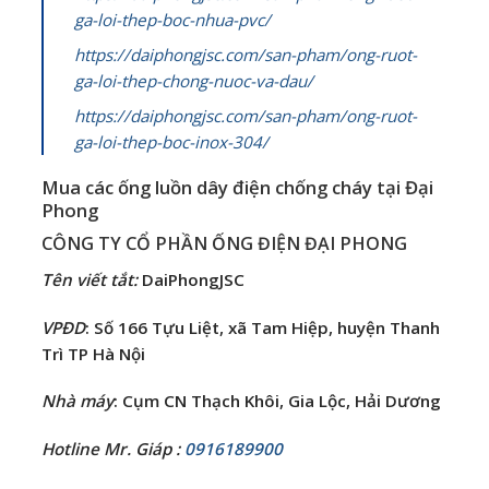
ga-loi-thep-boc-nhua-pvc/
https://daiphongjsc.com/san-pham/ong-ruot-
ga-loi-thep-chong-nuoc-va-dau/
https://daiphongjsc.com/san-pham/ong-ruot-
ga-loi-thep-boc-inox-304/
Mua các ống luồn dây điện chống cháy tại Đại
Phong
CÔNG TY CỔ PHẦN ỐNG ĐIỆN ĐẠI PHONG
Tên viết tắt
:
DaiPhongJSC
VPĐD
: Số 166 Tựu Liệt, xã Tam Hiệp, huyện Thanh
Trì TP Hà Nội
Nhà máy
: Cụm CN Thạch Khôi, Gia Lộc, Hải Dương
Hotline Mr. Giáp :
0916189900