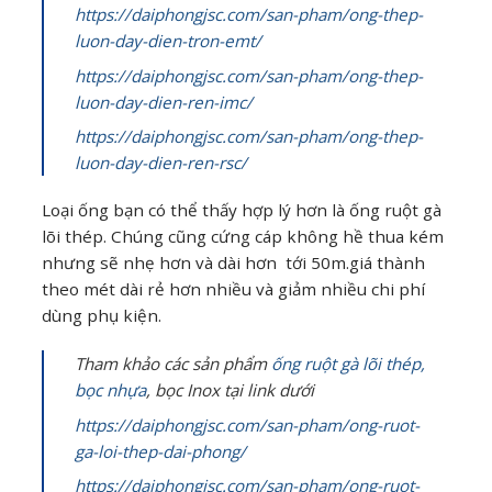
https://daiphongjsc.com/san-pham/ong-thep-
luon-day-dien-tron-emt/
https://daiphongjsc.com/san-pham/ong-thep-
luon-day-dien-ren-imc/
https://daiphongjsc.com/san-pham/ong-thep-
luon-day-dien-ren-rsc/
Loại ống bạn có thể thấy hợp lý hơn là ống ruột gà
lõi thép. Chúng cũng cứng cáp không hề thua kém
nhưng sẽ nhẹ hơn và dài hơn tới 50m.giá thành
theo mét dài rẻ hơn nhiều và giảm nhiều chi phí
dùng phụ kiện.
Tham khảo các sản phẩm
ống ruột gà lõi thép,
bọc nhựa
, bọc Inox tại link dưới
https://daiphongjsc.com/san-pham/ong-ruot-
ga-loi-thep-dai-phong/
https://daiphongjsc.com/san-pham/ong-ruot-