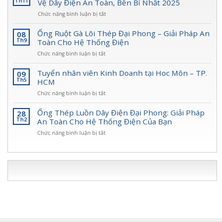
Th11
Vệ Dây Điện An Toàn, Bền Bỉ Nhất 2025
Pháp
Bảo
Bảo
ở
Chức năng bình luận bị tắt
Vệ
Vệ
Ống
Dây
Dây
Ruột
Ống Ruột Gà Lõi Thép Đại Phong – Giải Pháp An
08
Điện
Dẫn
Gà
Th9
Toàn Cho Hệ Thống Điện
Đại
Điện
Lõi
Phong
Toàn
ở
Chức năng bình luận bị tắt
Thép
Diện
Ống
Đại
Cho
Ruột
Tuyển nhân viên Kinh Doanh tại Hoc Môn – TP.
09
Phong:
Công
Gà
Th5
HCM
Giải
Trình
Lõi
Pháp
ở
Chức năng bình luận bị tắt
Thép
Bảo
Tuyển
Đại
Vệ
nhân
Ống Thép Luồn Dây Điện Đại Phong: Giải Pháp
28
Phong
Dây
viên
Th2
An Toàn Cho Hệ Thống Điện Của Bạn
–
Điện
Kinh
Giải
An
ở
Chức năng bình luận bị tắt
Doanh
Pháp
Toàn,
Ống
tại
An
Bền
Thép
Hoc
Toàn
Bỉ
Luồn
Môn
Cho
Nhất
Dây
–
Hệ
2025
Điện
TP.
Thống
Đại
HCM
Điện
Phong:
Giải
Pháp
An