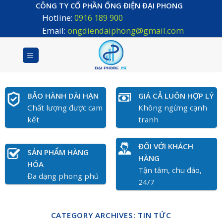
Skip
CÔNG TY CỔ PHẦN ỐNG ĐIỆN ĐẠI PHONG
Hotline:
0916 189 900
to
content
Email:
ongdiendaiphong@gmail.com
BẢO HÀNH DÀI HẠN
GIÁ CẢ LUÔN HỢP LÝ
Chất lượng được cam
Không ngừng cạnh
kết
tranh
ĐỐI VỚI KHÁCH
SẢN PHẨM HÀNG
HÀNG
HÓA
Tận tâm, chu đáo,
Đa dạng phong phú
24/7
CATEGORY ARCHIVES:
TIN TỨC