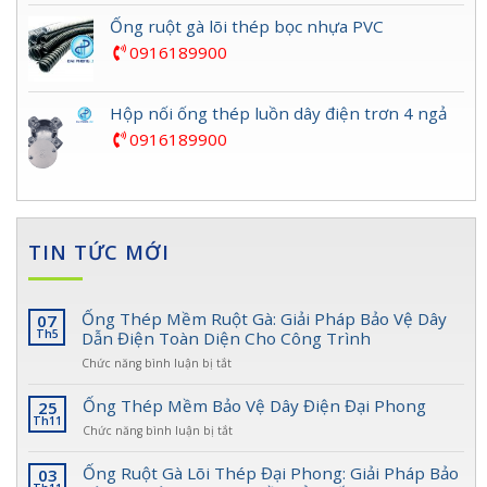
Ống ruột gà lõi thép bọc nhựa PVC
0916189900
Hộp nối ống thép luồn dây điện trơn 4 ngả
0916189900
TIN TỨC MỚI
Ống Thép Mềm Ruột Gà: Giải Pháp Bảo Vệ Dây
07
Th5
Dẫn Điện Toàn Diện Cho Công Trình
ở
Chức năng bình luận bị tắt
Ống
Thép
Ống Thép Mềm Bảo Vệ Dây Điện Đại Phong
25
Mềm
Th11
ở
Chức năng bình luận bị tắt
Ruột
Ống
Gà:
Thép
Ống Ruột Gà Lõi Thép Đại Phong: Giải Pháp Bảo
03
Giải
Mềm