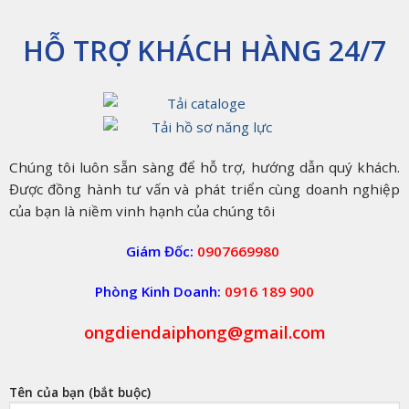
Toàn
Cho
Hệ
HỖ TRỢ KHÁCH HÀNG 24/7
Thống
Điện
Của
Bạn
Chúng tôi luôn sẵn sàng để hỗ trợ, hướng dẫn quý khách.
Được đồng hành tư vấn và phát triển cùng doanh nghiệp
của bạn là niềm vinh hạnh của chúng tôi
Giám Đốc:
0907669980
Phòng Kinh Doanh:
0916 189 900
ongdiendaiphong@gmail.com
Tên của bạn (bắt buộc)