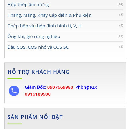
Hộp thép âm tường
(14)
Thang, Máng, Khay Cáp điện & Phụ kiện
(6)
Thép hộp và thép định hình U, V, H
(4)
Ống khí, gió công nghiệp
(11)
Đầu COS, COS nhỏ và COS SC
(1)
HỖ TRỢ KHÁCH HÀNG
Giám Đốc:
0907669980
Phòng KD:
0916189900
SẢN PHẨM NỔI BẬT