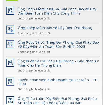
Ống Thép Mềm Ruột Gà: Giải Pháp Bảo Vệ Dây
07
Th5
Dẫn Điện Toàn Diện Cho Công Trình
ở
Chức năng bình luận bị tắt
Ống
Thép
Ống Thép Mềm Bảo Vệ Dây Điện Đại Phong
25
Mềm
Th11
ở
Chức năng bình luận bị tắt
Ruột
Ống
Gà:
Thép
Ống Ruột Gà Lõi Thép Đại Phong: Giải Pháp Bảo
03
Giải
Mềm
Th11
Vệ Dây Điện An Toàn, Bền Bỉ Nhất 2025
Pháp
Bảo
Bảo
ở
Chức năng bình luận bị tắt
Vệ
Vệ
Ống
Dây
Dây
Ruột
Ống Ruột Gà Lõi Thép Đại Phong – Giải Pháp An
08
Điện
Dẫn
Gà
Th9
Toàn Cho Hệ Thống Điện
Đại
Điện
Lõi
Phong
Toàn
ở
Chức năng bình luận bị tắt
Thép
Diện
Ống
Đại
Cho
Ruột
Tuyển nhân viên Kinh Doanh tại Hoc Môn – TP.
09
Phong:
Công
Gà
Th5
HCM
Giải
Trình
Lõi
Pháp
ở
Chức năng bình luận bị tắt
Thép
Bảo
Tuyển
Đại
Vệ
nhân
Ống Thép Luồn Dây Điện Đại Phong: Giải Pháp
28
Phong
Dây
viên
Th2
An Toàn Cho Hệ Thống Điện Của Bạn
–
Điện
Kinh