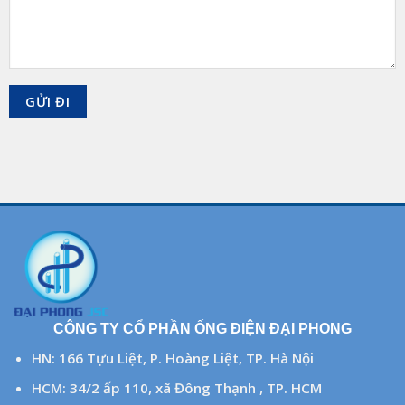
CÔNG TY CỔ PHẦN ỐNG ĐIỆN ĐẠI PHONG
HN: 166 Tựu Liệt, P. Hoàng Liệt, TP. Hà Nội
HCM: 34/2 ấp 110, xã Đông Thạnh , TP. HCM