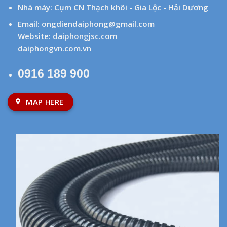
Nhà máy: Cụm CN Thạch khôi - Gia Lộc - Hải Dương
Email:
ongdiendaiphong@gmail.com
Website:
daiphongjsc.com
daiphongvn.com.vn
0916 189 900
MAP HERE
Hỗ trợ khách hàng
Chính sách thanh toán
Chính sách vận chuyển
Chính sách đổi trả, hoàn tiền