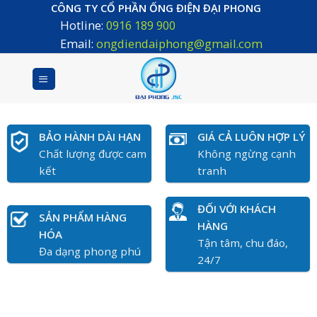
Skip
CÔNG TY CỔ PHẦN ỐNG ĐIỆN ĐẠI PHONG
Hotline:
0916 189 900
to
content
Email:
ongdiendaiphong@gmail.com
BẢO HÀNH DÀI HẠN
GIÁ CẢ LUÔN HỢP LÝ
Chất lượng được cam
Không ngừng cạnh
kết
tranh
ĐỐI VỚI KHÁCH
SẢN PHẨM HÀNG
HÀNG
HÓA
Tận tâm, chu đáo,
Đa dạng phong phú
24/7