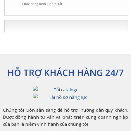
Giải
An
ở
Chức năng bình luận bị tắt
Doanh
Pháp
Toàn,
Ống
tại
An
Bền
Thép
Hoc
Toàn
Bỉ
Luồn
Môn
Cho
Nhất
Dây
–
Hệ
2025
Điện
TP.
Thống
Đại
HCM
Điện
Phong:
Giải
Pháp
An
Toàn
Cho
Hệ
HỖ TRỢ KHÁCH HÀNG 24/7
Thống
Điện
Của
Bạn
Chúng tôi luôn sẵn sàng để hỗ trợ, hướng dẫn quý khách.
Được đồng hành tư vấn và phát triển cùng doanh nghiệp
của bạn là niềm vinh hạnh của chúng tôi